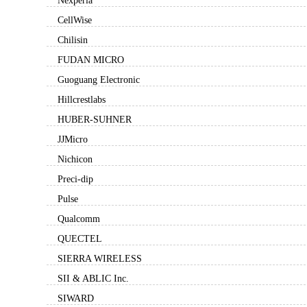
Nexperia
CellWise
Chilisin
FUDAN MICRO
Guoguang Electronic
Hillcrestlabs
HUBER-SUHNER
JJMicro
Nichicon
Preci-dip
Pulse
Qualcomm
QUECTEL
SIERRA WIRELESS
SII & ABLIC Inc.
SIWARD