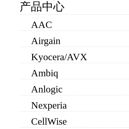
产品中心
AAC
Airgain
Kyocera/AVX
Ambiq
Anlogic
Nexperia
CellWise