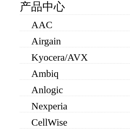
产品中心
AAC
Airgain
Kyocera/AVX
Ambiq
Anlogic
Nexperia
CellWise