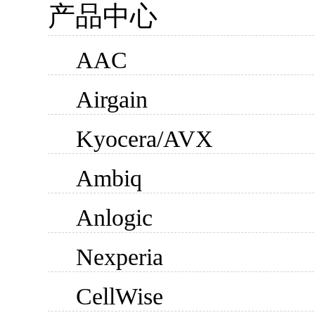
产品中心
AAC
Airgain
Kyocera/AVX
Ambiq
Anlogic
Nexperia
CellWise