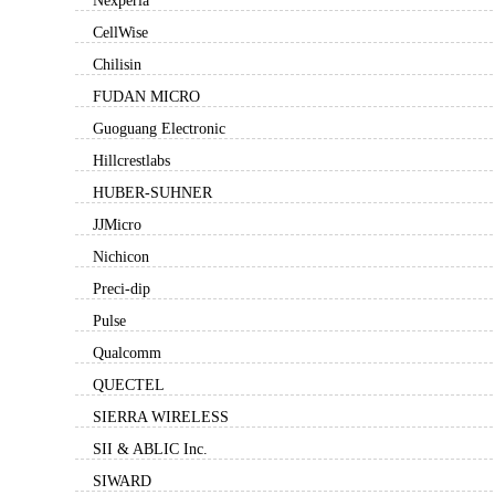
Nexperia
CellWise
Chilisin
FUDAN MICRO
Guoguang Electronic
Hillcrestlabs
HUBER-SUHNER
JJMicro
Nichicon
Preci-dip
Pulse
Qualcomm
QUECTEL
SIERRA WIRELESS
SII & ABLIC Inc.
SIWARD