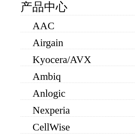
产品中心
AAC
Airgain
Kyocera/AVX
Ambiq
Anlogic
Nexperia
CellWise