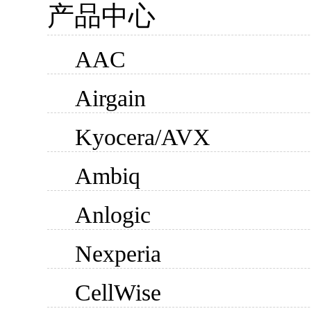
产品中心
AAC
Airgain
Kyocera/AVX
Ambiq
Anlogic
Nexperia
CellWise