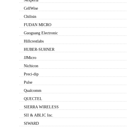
Nexperia
CellWise
Chilisin
FUDAN MICRO
Guoguang Electronic
Hillcrestlabs
HUBER-SUHNER
JJMicro
Nichicon
Preci-dip
Pulse
Qualcomm
QUECTEL
SIERRA WIRELESS
SII & ABLIC Inc.
SIWARD