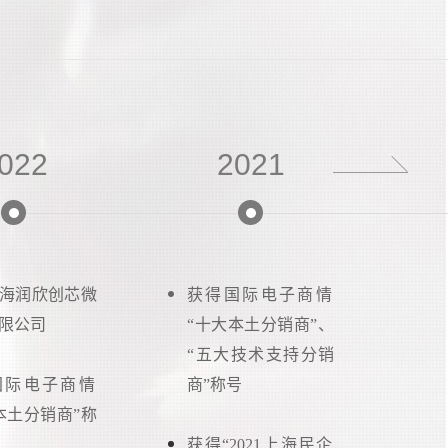
022
2021
海润欣创芯微
获得国际电子商情
获
限公司
“十大本土分销商”、
“
“五大技术支持分销
“
国际电子商情
商”称号
商
本土分销商”称
获得“2021上海民企
成