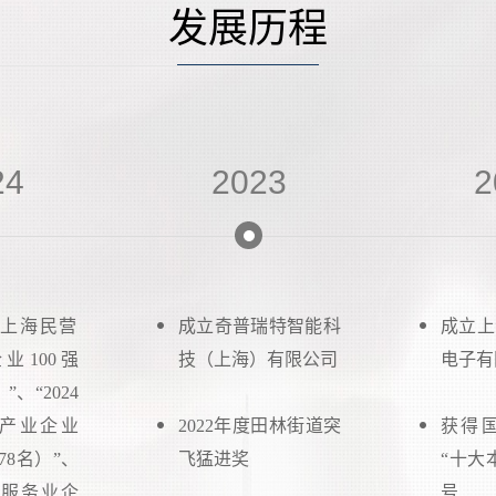
发展历程
24
2023
2
24上海民营
成立奇普瑞特智能科
成立上
业100强
技（上海）有限公司
电子有
”、“2024
产业企业
2022年度田林街道突
获得
78名）”、
飞猛进奖
“十大
上海服务业企
号