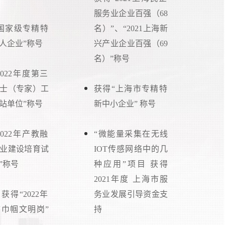
服务业企业百强（68
技
国家级专精特
名）”、“2021上海新
人企业”称号
兴产业企业百强（69
获
名）”称号
业
2022年度第三
名
士（专家）工
获得“上海市专精特
企
站单位”称号
新中小企业” 称号
（
2022年产教融
“微能量采集在无线
业建设培育试
IOT传感网络中的几
”称号
种应用”项目 获得
2021年度 上海市服
获得“2022年
务业发展引导资金支
巾帼文明岗”
持